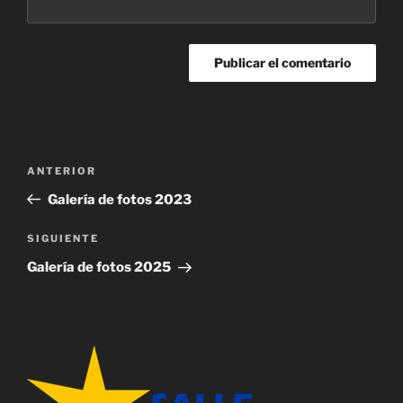
Navegación
Entrada
ANTERIOR
de
anterior:
Galería de fotos 2023
entradas
Siguiente
SIGUIENTE
entrada
Galería de fotos 2025